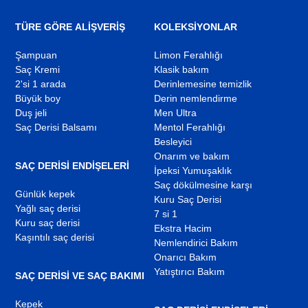
açılır
açılır
açılır
TÜRE GÖRE ALIŞVERİŞ
KOLEKSIYONLAR
Şampuan
Limon Ferahlığı
Saç Kremi
Klasik bakım
2'si 1 arada
Derinlemesine temizlik
Büyük boy
Derin nemlendirme
Duş jeli
Men Ultra
Saç Derisi Balsamı
Mentol Ferahlığı
Besleyici
Onarım ve bakım
SAÇ DERISI ENDIŞELERI
İpeksi Yumuşaklık
Saç dökülmesine karşı
Günlük kepek
Kuru Saç Derisi
Yağlı saç derisi
7 si 1
Kuru saç derisi
Ekstra Hacim
Kaşıntılı saç derisi
Nemlendirici Bakım
Onarıcı Bakım
Yatıştırıcı Bakım
SAÇ DERISI VE SAÇ BAKIMI
Kepek