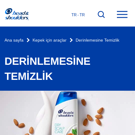
Ana
Aramaya
Ana
TR - TR
sayfa
git
men
aç
Ana sayfa
Kepek için araçlar
Derinlemesine Temizlik
DERINLEMESINE
TEMIZLIK