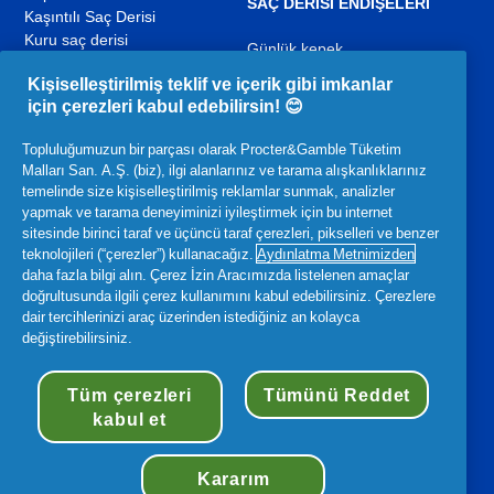
SAÇ DERISI ENDIŞELERI
Kaşıntılı Saç Derisi
Kuru saç derisi
Günlük kepek
Yağlı Saç ve Yağlı Saç Derisi
Yağlı saç derisi
Kişiselleştirilmiş teklif ve içerik gibi imkanlar
Saç Derisi Koşulları
Kuru saç derisi
için çerezleri kabul edebilirsin! 😊
Saç rutini
Kaşıntılı saç derisi
Topluluğumuzun bir parçası olarak Procter&Gamble Tüketim
Malları San. A.Ş. (biz), ilgi alanlarınız ve tarama alışkanlıklarınız
YouTube
Facebook
Instagram
temelinde size kişiselleştirilmiş reklamlar sunmak, analizler
,
,
,
yapmak ve tarama deneyiminizi iyileştirmek için bu internet
yeni
yeni
yeni
sitesinde birinci taraf ve üçüncü taraf çerezleri, pikselleri ve benzer
bir
bir
bir
teknolojileri (“çerezler”) kullanacağız.
Aydınlatma Metnimizden
sekmede
sekmede
sekmede
daha fazla bilgi alın. Çerez İzin Aracımızda listelenen amaçlar
açılır
açılır
açılır
İlgili P&G Ürünleri:
doğrultusunda ilgili çerez kullanımını kabul edebilirsiniz. Çerezlere
dair tercihlerinizi araç üzerinden istediğiniz an kolayca
,
,
değiştirebilirsiniz.
yeni
yeni
bir
bir
Erişilebilirlik Bildirimi
Hüküm ve Koşullar
sekmede
Tüm çerezleri
Tümünü Reddet
sekmede
açılır
kabul et
açılır
Benim Verilerim
Gizlilik
Site Haritası
©
2026
Procter & Gamble
Kararım