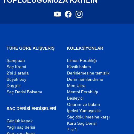
TOPLULUĞUMUZA KATILIN
YouTube
Facebook
Instagram
,
,
,
yeni
yeni
yeni
bir
bir
bir
sekmede
sekmede
sekmede
açılır
açılır
açılır
TÜRE GÖRE ALIŞVERİŞ
KOLEKSIYONLAR
Şampuan
Limon Ferahlığı
Saç Kremi
Klasik bakım
2'si 1 arada
Derinlemesine temizlik
Büyük boy
Derin nemlendirme
Duş jeli
Men Ultra
Saç Derisi Balsamı
Mentol Ferahlığı
Besleyici
Onarım ve bakım
SAÇ DERISI ENDIŞELERI
İpeksi Yumuşaklık
Saç dökülmesine karşı
Günlük kepek
Kuru Saç Derisi
Yağlı saç derisi
7 si 1
Kuru saç derisi