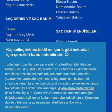
Ekstra Hacim
Kaşıntılı saç derisi
Nemlendirici Bakım
Onarıcı Bakım
Yatıştırıcı Bakım
SAÇ DERISI VE SAÇ BAKIMI
Kepek
SAÇ DERISI ENDIŞELERI
Kaşıntılı Saç Derisi
Kuru saç derisi
Günlük kepek
Yağlı Saç ve Yağlı Saç Derisi
Yağlı saç derisi
Kişiselleştirilmiş teklif ve içerik gibi imkanlar
Saç Derisi Koşulları
Kuru saç derisi
için çerezleri kabul edebilirsin! 😊
Saç rutini
Kaşıntılı saç derisi
Topluluğumuzun bir parçası olarak Procter&Gamble Tüketim
Malları San. A.Ş. (biz), ilgi alanlarınız ve tarama alışkanlıklarınız
YouTube
Facebook
Instagram
temelinde size kişiselleştirilmiş reklamlar sunmak, analizler
,
,
,
yapmak ve tarama deneyiminizi iyileştirmek için bu internet
yeni
yeni
yeni
sitesinde birinci taraf ve üçüncü taraf çerezleri, pikselleri ve benzer
bir
bir
bir
teknolojileri (“çerezler”) kullanacağız.
Aydınlatma Metnimizden
sekmede
sekmede
sekmede
daha fazla bilgi alın. Çerez İzin Aracımızda listelenen amaçlar
açılır
açılır
açılır
İlgili P&G Ürünleri:
doğrultusunda ilgili çerez kullanımını kabul edebilirsiniz. Çerezlere
dair tercihlerinizi araç üzerinden istediğiniz an kolayca
,
,
değiştirebilirsiniz.
yeni
yeni