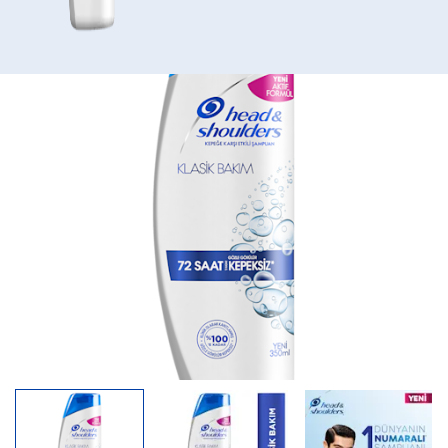
Klasi̇k
Bakim
Kepeğe
Karşi
Etki̇li̇
Şampuan
350
ml