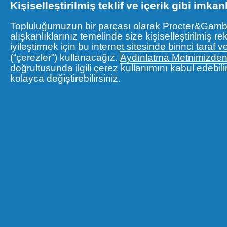
Kişiselleştirilmiş teklif ve içerik gibi imkan
Topluluğumuzun bir parçası olarak Procter&Gamble 
alışkanlıklarınız temelinde size kişiselleştirilmi
iyileştirmek için bu internet sitesinde birinci taraf 
TÜRE GÖRE ALIŞVERİŞ
SAÇ DERISI ENDI
(“çerezler”) kullanacağız.
Aydınlatma Metnimizde
doğrultusunda ilgili çerez kullanımını kabul edebilir
Şampuan
Günlük kepek
kolayca değiştirebilirsiniz.
Saç Kremi
Yağlı saç derisi
2'si 1 arada
Kuru saç derisi
Büyük boy
Kaşıntılı saç derisi
Duş jeli
Saç Derisi Balsamı