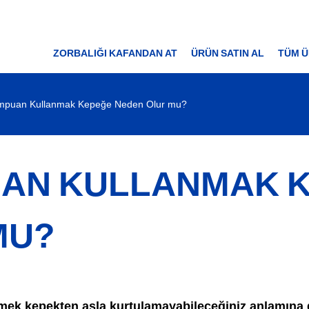
ZORBALIĞI KAFANDAN AT
ÜRÜN SATIN AL
TÜM Ü
ampuan Kullanmak Kepeğe Neden Olur mu?
UAN KULLANMAK 
MU?
mek kepekten asla kurtulamayabileceğiniz anlamına g