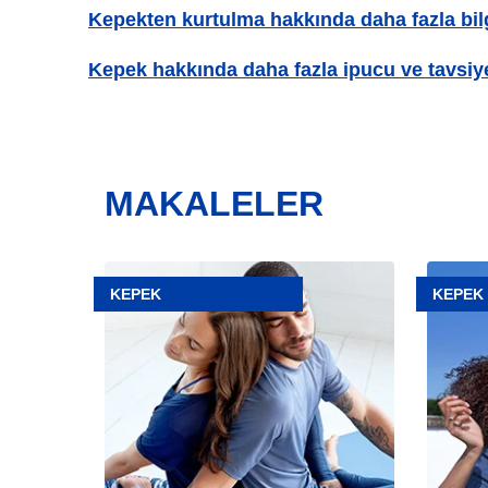
Kepekten kurtulma hakkında daha fazla bil
Kepek hakkında daha fazla ipucu ve tavsiy
MAKALELER
Makale
Makale
Kepek
KEPEK
KEPEK
KEPEK
ne
NASIL
zaman
KURTU
başlar?