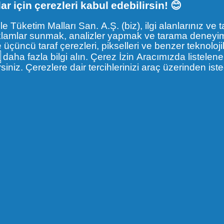
yeni
yeni
yeni
lar için çerezleri kabul edebilirsin! 😊
bir
bir
bir
sekmede
sekmede
sekmede
Tüketim Malları San. A.Ş. (biz), ilgi alanlarınız ve 
açılır
açılır
açılır
ş reklamlar sunmak, analizler yapmak ve tarama deneyim
ve üçüncü taraf çerezleri, pikselleri ve benzer teknolojil
ŞELERI
SAÇ DERISI VE SAÇ BAKIMI
KOLEKSIYON
n
daha fazla bilgi alın. Çerez İzin Aracımızda listelen
siniz. Çerezlere dair tercihlerinizi araç üzerinden ist
Kepek
Limon Ferahlığı
Kaşıntılı Saç Derisi
Klasik bakım
Kuru saç derisi
Derinlemesine t
Yağlı Saç ve Yağlı Saç Derisi
Derin nemlendi
Saç Derisi Koşulları
Men Ultra
Saç rutini
Mentol Ferahlığ
Besleyici
Onarım ve bak
İpeksi Yumuşakl
Saç dökülmesin
Kuru Saç Derisi
7 si 1
Ekstra Hacim
Nemlendirici B
Onarıcı Bakım