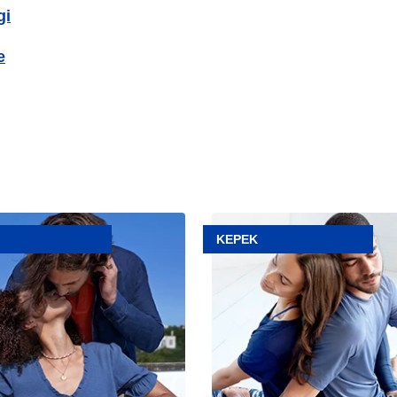
gi
e
Makale
TEN
Aşırı
KEPEK
Kepekten
LURSUNUZ?
Nasıl
Kurtulunur